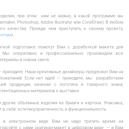
зделия, при этом нам не важно, в какой программе вы
emaker, Photoshop, Adobe Illustrator или CorelDraw). В любом
ого качества. Прежде чем приступить к своему проекту,
кетам
».
атной подготовке помогут Вам с доработкой макета для
и. Мы оперативно и профессионально произведем все
атериалы в новом свете.
 — приходите. Наши креативные дизайнеры предложат Вам на
пожеланий. Если нет идей — приходите, мы разработаем
ей продукции, начиная с логотипа и товарного знака,
езентационных материалов к выставке.
другие объемные изделия из бумаги и картона. Упаковка,
в себе эстетику,практичность и функциональность.
 в электронном виде. Вам не надо тратить время на
огласуйте с нами оригинал-макет в цифровом виде — и Вам