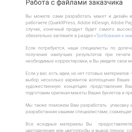
Работа с файлами заказчика
Вы можете сами разработать макет и дизайн и
работаете (QuarkXPress, Adobe InDesign, Adobe Pag
случае, конечный продукт будет самого высок
обязательно загляните в раздел «
Требования к ма
Если потребуется, наши специалисты по допеч
получения наилучших результатов при печат
необходимые корректировки, и Вы увидите свои м
Если у вас есть идеи, но нет готовых материалов
выбор несколько вариантов воплощения Ваших 
художественную концепцию представления Ваш
подготовим оригинал-макеты Ваших буклетов и пр
Мы также поможем Вам разработать упаковку и 
разработанная нашими специалистами, совмещает 
Все исходные материалы Вы предоставляете
цветоделение или цветопробы и вывод пленок, с