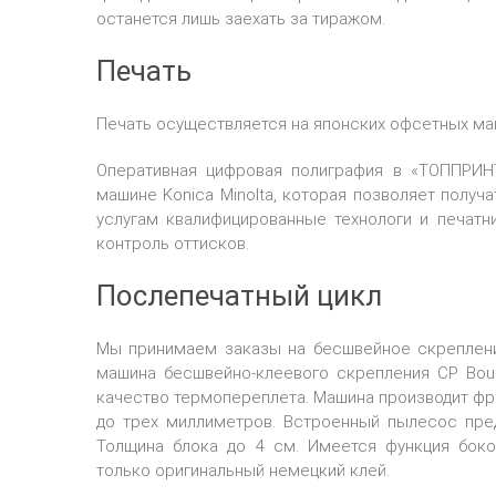
останется лишь заехать за тиражом.
Печать
Печать осуществляется на японских офсетных маши
Оперативная цифровая полиграфия в «ТОППРИНТ
машине Konica Minolta, которая позволяет получ
услугам квалифицированные технологи и печатн
контроль оттисков.
Послепечатный цикл
Мы принимаем заказы на бесшвейное скреплени
машина бесшвейно-клеевого скрепления CP Bou
качество термопереплета. Машина производит ф
до трех миллиметров. Встроенный пылесос пре
Толщина блока до 4 см. Имеется функция боко
только оригинальный немецкий клей.