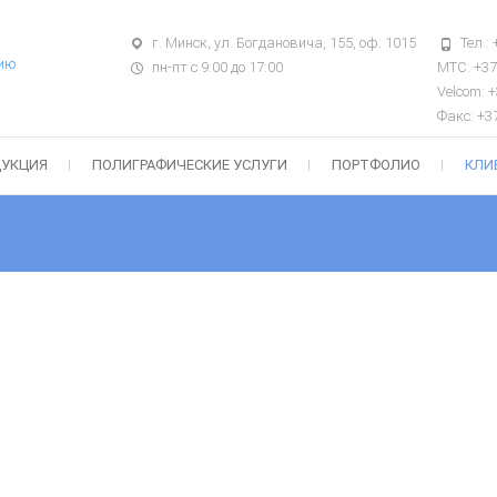
г. Минск, ул. Богдановича, 155, оф. 1015
Тел.:
нию
пн-пт с 9:00 до 17:00
МТС: +37
Velcom: +
Факс: +3
ДУКЦИЯ
ПОЛИГРАФИЧЕСКИЕ УСЛУГИ
ПОРТФОЛИО
КЛИ