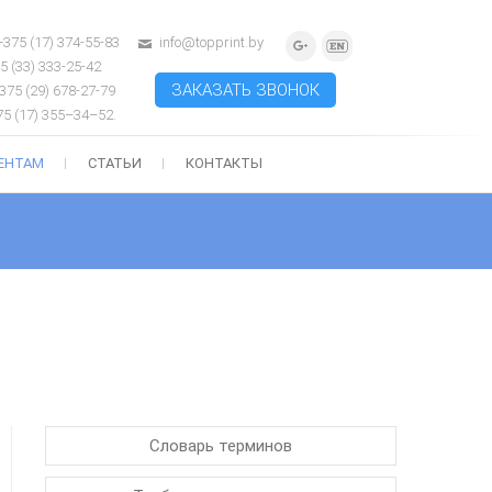
 +375 (17) 374-55-83
info@topprint.by
G
5 (33) 333-25-42
o
ЗАКАЗАТЬ ЗВОНОК
375 (29) 678-27-79
o
75 (17) 355–34–52.
g
ЕНТАМ
СТАТЬИ
КОНТАКТЫ
l
e
P
l
u
s
Словарь терминов