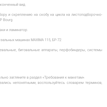
конченный вид.
ору и скреплению на скобу на цикла на листоподборочно-
P Bourg.
ки и ламинатор.
зальных машинах MAXIMA 115, БР-72
евальные, биговальные аппараты, перфобиндеры, системы
льно загляните в раздел «
Требования к макетам
».
азались непонятными, воспользуйтесь
словарем терминов
,