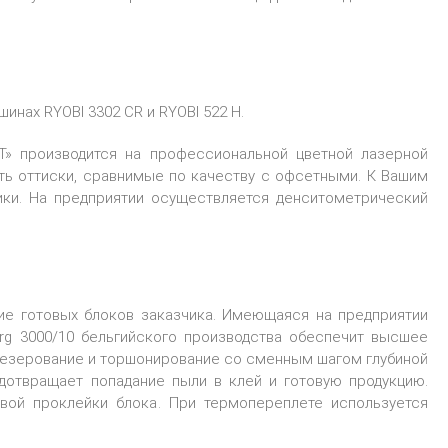
нах RYOBI 3302 CR и RYOBI 522 H.
» производится на профессиональной цветной лазерной
ать оттиски, сравнимые по качеству с офсетными. К Вашим
ики. На предприятии осуществляется денситометрический
е готовых блоков заказчика. Имеющаяся на предприятии
rg 3000/10 бельгийского производства обеспечит высшее
резерование и торшонирование со сменным шагом глубиной
дотвращает попадание пыли в клей и готовую продукцию.
вой проклейки блока. При термопереплете используется