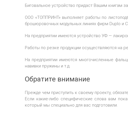
Биговальное устройство придаст Вашим книгам за
ООО «ТОППРИНТ» выполняет работы по листоподб
брошюровочных модульных линиях фирм Duplo и C
На предприятии имеются устройство УФ — лакиров
Работы по резке продукции осуществляются на ре
На предприятии имеются многочисленные фальц
навивки пружины и т.д.
Обратите внимание
Прежде чем приступить к своему проекту, обязате
Если какие-либо специфические слова вам пок
который мы специально для вас подготовили.