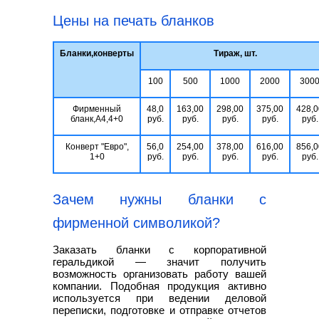
Цены на печать бланков
Бланки,конверты
Тираж, шт.
100
500
1000
2000
300
Фирменный
48,0
163,00
298,00
375,00
428,0
бланк,А4,4+0
руб.
руб.
руб.
руб.
руб.
Конверт "Евро",
56,0
254,00
378,00
616,00
856,0
1+0
руб.
руб.
руб.
руб.
руб.
Зачем нужны бланки с
фирменной символикой?
Заказать бланки с корпоративной
геральдикой — значит получить
возможность организовать работу вашей
компании. Подобная продукция активно
используется при ведении деловой
переписки, подготовке и отправке отчетов